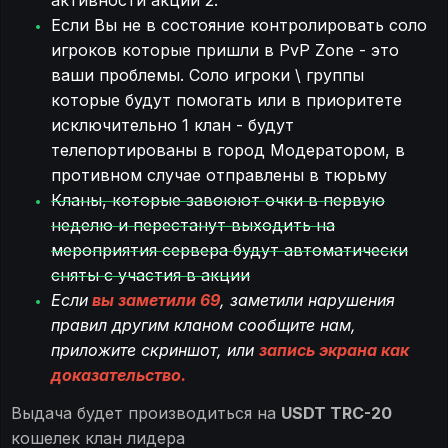
Если Вы не в состояние контролировать соло
игроков которые пришли в PvP Zone - это
ваши проблемы. Соло игроки \ группы
которые будут помогать или в приоритете
исключительно 1 клан - будут
телепортированы в город Модератором, в
противном случае отправлены в тюрьму
Кланы, которые завоюют очки в первую
неделю и перестанут выходить на
мероприятия сервера будут автоматически
сняты с участия в акции
Если
вы заметили 69
, заметили нарушения
правил другим кланом сообщите нам,
приложите скриншот, или
запись экрана как
доказательство.
Выдача будет производиться на
USDT TRC-20
кошелек клан лидера