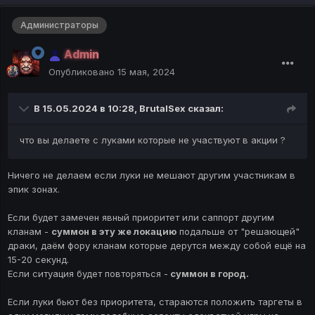
выполняют все условия акции на
протяжении всех этапов.
Администраторы
Клские выплачиваются
на усмотрение
Admin
администрации.
Опубликовано
15 мая, 2024
(Зависит от стараний клан лидера и
выполнения всех условий, очень важную
В 15.05.2024 в 10:28,
BrutalSex
сказал:
роль играет стабильность клана, 50%
клских выплачивается если клан играет 7
что вы делаете с луками которые не участвуют в акции ?
дней, 100% клских выплачивается если
клан играет весь этап акции)
Ничего не делаем если луки не мешают другим участникам в
эпик зонах.
Рейтинг кланов будет сформирован по
Если будет замечен явный приоритет или саппорт другим
количеству клан репутации, награды будут
кланам -
суммон в эту же локацию
подальше от "решающей"
распределены следующим образом:
драки, даём фору кланам которые дерутся между собой ещё на
15-20 секунд.
Первый Этап (с
17 МАЯ
по
24
Если ситуация будет повторяться -
суммон в город.
МАЯ
включительно)
Если луки бьют без приоритета, стараются положить таргеты в