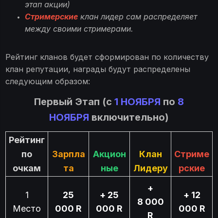
этап акции)
Стримерские
клан лидер сам распределяет
между своими стримерами.
Рейтинг кланов будет сформирован по количеству
клан репутации, награды будут распределены
следующим образом:
Первый Этап (с
1 НОЯБРЯ
по
8
НОЯБРЯ
включительно)
Рейтинг
по
Зарпла
Акцион
Клан
Стриме
очкам
та
ные
Лидеру
рские
+
1
25
+ 25
+ 12
8 000
Место
000 R
000 R
000 R
R