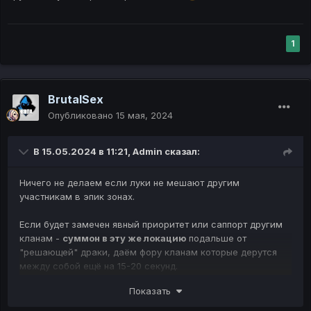
5 Место
R
000 R
R
1
Суммы указаны с учетом того что в клане
18+
играющих
игроков !!!
BrutalSex
Для участия кланам необходимо набирать
Опубликовано
15 мая, 2024
очки репутации, выполняя различные
условия:
В 15.05.2024 в 11:21,
Admin
сказал:
захват и удержание замков;
получение геройства членами кланов;
Ничего не делаем если луки не мешают другим
участникам в эпик зонах.
убийство боссов которые находятся в .rb
Если будет замечен явный приоритет или саппорт другим
Очки за эпических боссов:
кланам -
суммон в эту же локацию
подальше от
"решающей" драки, даём фору кланам которые дерутся
Orfen -
85
очков
между собой ещё на 15-20 секунд.
Core -
85
очков
Если ситуация будет повторяться -
суммон в город.
Ant queen -
350
очков
Показать
Zaken -
270
очков
Если луки бьют без приоритета, стараются положить