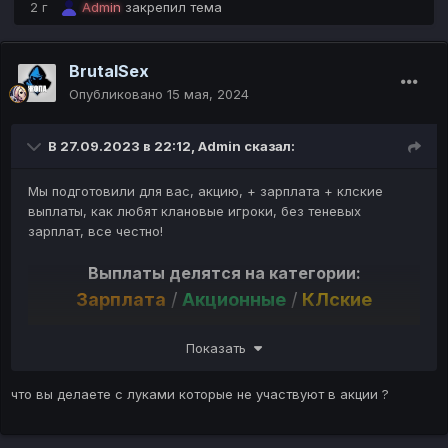
2 г
Admin
закрепил тема
BrutalSex
Опубликовано
15 мая, 2024
В 27.09.2023 в 22:12,
Admin
сказал:
Мы подготовили для вас, акцию, + зарплата + клские
выплаты, как любят клановые игроки, без теневых
зарплат, все честно!
Выплаты делятся на категории:
Зарплата
/
Акционные
/
КЛские
Показать
Зарплата
выплачивается всем кланам,
которые выполняют все условия акции на
что вы делаете с луками которые не участвуют в акции ?
протяжении
7 игровых дней
.
Акционные идет кланам
, которые