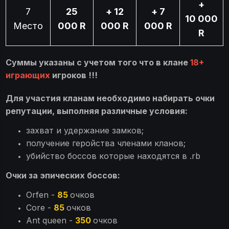
+
7
25
+ 12
+ 7
10 000
Место
000 R
000 R
000 R
R
Суммы указаны с учетом того что в клане
18+
играющих
игроков !!!
Для участия кланам необходимо набирать очки
репутации, выполняя различные условия:
захват и удержание замков;
получение геройства членами кланов;
убийство боссов которые находятся в .rb
Очки за эпических боссов:
Orfen -
85
очков
Core -
85
очков
Ant queen -
350
очков