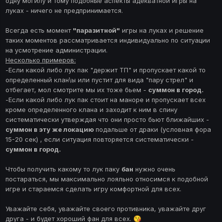
одну могилу и тому подобные аспекты адекватной игры на
Рейтинг
Акционн
Клан
луках - ничего не предпринимается.
по очкам
Зарплата
ые
Лидеру
Всегда есть момент
"паразитной"
игры на луках и решение
19
+ 23
+ 9 000
таких моментов рассматривается индивидуально по ситуации
1 Место
на усмотрение администрации.
000 R
000 R
R
Несколько примеров:
-Если какой либо лук пак "держит ТП" и пропускает какой то
+
определенный клан\ы или пустит для вида "пару стрел" и
18 000
+ 9 000
отбегает, мол смотрите мы их тоже бьем -
суммон в город.
2 Место
20 000
R
R
-Если какой либо лук пак стоит на маноре и пропускает всех
R
кроме определенного клана и заходит к ним в спину
систематически утверждая что они просто бьют ближайших -
+
суммон в эту же локацию
подальше от драки (условная фора
17 000
+ 8 000
15-20 сек) , если ситуация повторяется систематически -
3 Место
18 000
суммон в город.
R
R
R
Чтобы получить какому то лук паку
бан
нужно очень
постараться, мы максимально лояльно относимся к подобной
15 000
+ 14
+ 8 000
4 Место
игре и стараемся сделать игру комфортной для всех.
R
000 R
R
Уважайте себя, уважайте своего противника, уважайте друг
друга - и будет хороший фан для всех.
13 000
+ 12
+ 7 000
😘