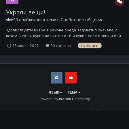
Украли вещи!
slam13
опубликовал тема в
Свободное общение
здравствуйте! вчера в районе обеда задонатил сначала 2
потом 3 кола, купил на них фа и гб и купил себе валик и бай
с 50 проц статой! примерно через 2 часа вышел пошел по
28 июня, 2022
30 ответов
помогите!
своим делам! В итоге заходя вечером зашел в игру и понял
что стою в другом городе и вещей которых я покупал нету!
ЯЗЫК
ТЕМА
Powered by Invision Community