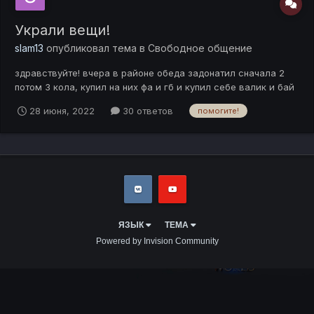
Украли вещи!
slam13
опубликовал тема в
Свободное общение
здравствуйте! вчера в районе обеда задонатил сначала 2
потом 3 кола, купил на них фа и гб и купил себе валик и бай
с 50 проц статой! примерно через 2 часа вышел пошел по
28 июня, 2022
30 ответов
помогите!
своим делам! В итоге заходя вечером зашел в игру и понял
что стою в другом городе и вещей которых я покупал нету!
ЯЗЫК
ТЕМА
Powered by Invision Community