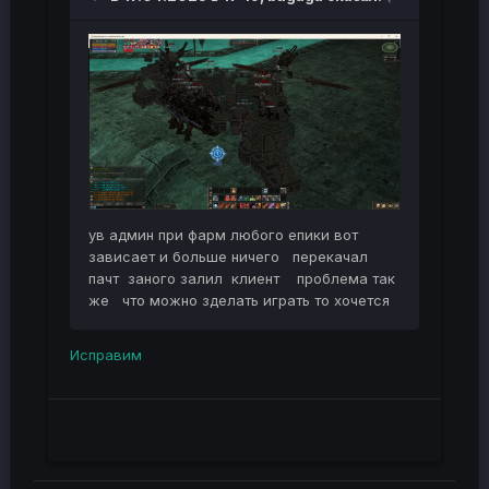
ув админ при фарм любого епики вот
зависает и больше ничего перекачал
пачт заного залил клиент проблема так
же что можно зделать играть то хочется
Исправим