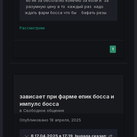
но не за бесплатно конечно за коли и за
разумную цену а то каждый раз надо
ждать фарм босса что бы бафать резы
Рассмотрим
1
зависает при фарме епик босса и
импулс босса
в
Свободное общение
Опубликовано
18 апреля, 2025
В 17.04.2025 в 17:19,
bugaga
сказал: